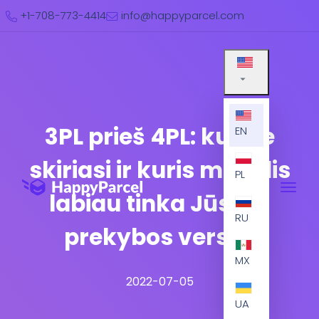
+1-708-773-4414
info@happyparcel.com
3PL prieš 4PL: kuo jie
EN
skiriasi ir kuris modelis
PL
labiau tinka Jūsų e.
RU
prekybos verslui
MX
2022-07-05
UA