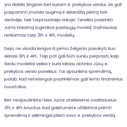
yra didelis žingsnis bet kuriam e. prekybos verslui. Jis gali
paspartinti įmonės augimą ir sklandžią plėtrą tiek
vietinėje, tiek tarptautinėje rinkoje. Tereikia pasirinkti
Jums tinkamą logistikos paslaugų modelį. Dažniausiai
renkamasi tarp 3PL ir 4PL modelių.
Deja, ne visada lengva iš pirmo žvilgsnio pasakyti, kuo
skiriasi 3PL ir 4PL. Taip pat gali būti sunku perprasti, kaip
šiedu modeliai veikia ir kuris labiau atitinka Jūsų e.
prekybos verslo poreikius. Tai apsunkina sprendimą,
juolab, kad neteisingas pasirinkimas gali lemti finansinius
nuostolius.
Bet nesijaudinkite! Mes Jums atskleisime svarbiausius
3PL ir 4PL bruožus, kad galėtumėte užtikrintai priimti
sprendimą ir sėkmingai plėsti savo e. prekybos verslą.