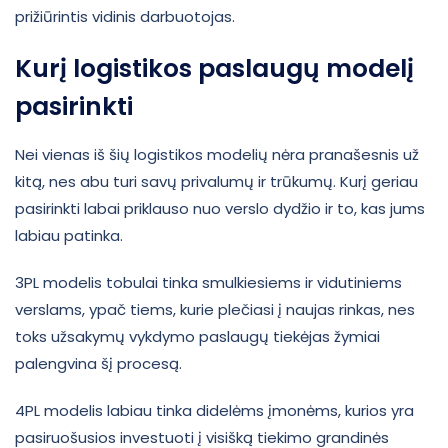
prižiūrintis vidinis darbuotojas.
Kurį logistikos paslaugų modelį
pasirinkti
Nei vienas iš šių logistikos modelių nėra pranašesnis už
kitą, nes abu turi savų privalumų ir trūkumų. Kurį geriau
pasirinkti labai priklauso nuo verslo dydžio ir to, kas jums
labiau patinka.
3PL modelis tobulai tinka smulkiesiems ir vidutiniems
verslams, ypač tiems, kurie plečiasi į naujas rinkas, nes
toks užsakymų vykdymo paslaugų tiekėjas žymiai
palengvina šį procesą.
4PL modelis labiau tinka didelėms įmonėms, kurios yra
pasiruošusios investuoti į visišką tiekimo grandinės