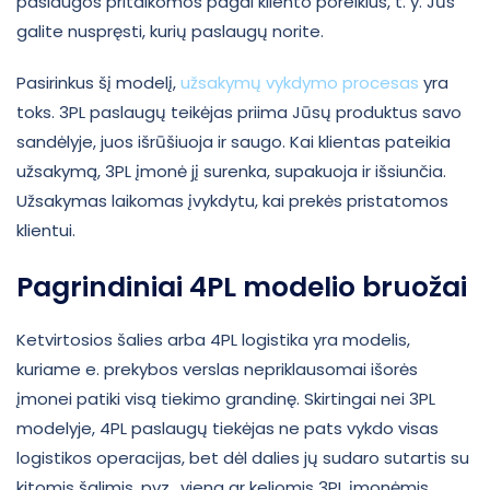
paslaugos pritaikomos pagal kliento poreikius, t. y. Jūs
galite nuspręsti, kurių paslaugų norite.
Pasirinkus šį modelį,
užsakymų vykdymo procesas
yra
toks. 3PL paslaugų teikėjas priima Jūsų produktus savo
sandėlyje, juos išrūšiuoja ir saugo. Kai klientas pateikia
užsakymą, 3PL įmonė jį surenka, supakuoja ir išsiunčia.
Užsakymas laikomas įvykdytu, kai prekės pristatomos
klientui.
Pagrindiniai 4PL modelio bruožai
Ketvirtosios šalies arba 4PL logistika yra modelis,
kuriame e. prekybos verslas nepriklausomai išorės
įmonei patiki visą tiekimo grandinę. Skirtingai nei 3PL
modelyje, 4PL paslaugų tiekėjas ne pats vykdo visas
logistikos operacijas, bet dėl dalies jų sudaro sutartis su
kitomis šalimis, pvz., viena ar keliomis 3PL įmonėmis.