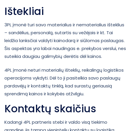
Ištekliai
3PL įmonė turi savo materialius ir nematerialius išteklius
– sandėlius, personalą, sutartis su vežėjais ir kt. Tai
leidžia lanksčiai valdyti kainodarą ir siūlomas paslaugas.
Šis aspektas yra labai naudingas e. prekybos verslui, nes
suteikia daugiau galimybių derėtis dėl kainos.
4PL įmonė neturi materialių išteklių, reikalingų logistikos
operacijoms vykdyti. Dėl to ji pasitelkia savo paslaugų
pardavėjų ir kontaktų tinklą, kad surastų geriausią
sprendimą kainos ir kokybės atžvilgiu.
Kontaktų skaičius
Kadangi 4PL partneris stebi ir valdo visą tiekimo
grandinę, jis tampa vieninteliu kontaktu su logistika