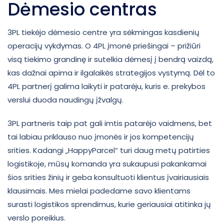
Dėmesio centras
3PL tiekėjo dėmesio centre yra sėkmingas kasdienių
operacijų vykdymas. O 4PL įmonė priešingai – prižiūri
visą tiekimo grandinę ir sutelkia dėmesį į bendrą vaizdą,
kas dažnai apima ir ilgalaikės strategijos vystymą. Dėl to
4PL partnerį galima laikyti ir patarėju, kuris e. prekybos
verslui duoda naudingų įžvalgų.
3PL partneris taip pat gali imtis patarėjo vaidmens, bet
tai labiau priklauso nuo įmonės ir jos kompetencijų
srities. Kadangi „HappyParcel“ turi daug metų patirties
logistikoje, mūsų komanda yra sukaupusi pakankamai
šios srities žinių ir geba konsultuoti klientus įvairiausiais
klausimais. Mes mielai padedame savo klientams
surasti logistikos sprendimus, kurie geriausiai atitinka jų
verslo poreikius.