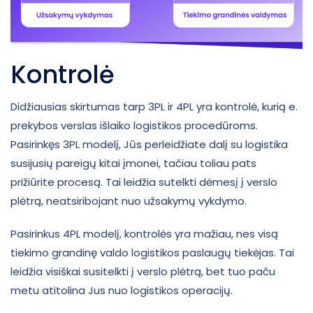
Kontrolė
Didžiausias skirtumas tarp 3PL ir 4PL yra kontrolė, kurią e.
prekybos verslas išlaiko logistikos procedūroms.
Pasirinkęs 3PL modelį, Jūs perleidžiate dalį su logistika
susijusių pareigų kitai įmonei, tačiau toliau pats
prižiūrite procesą. Tai leidžia sutelkti dėmesį į verslo
plėtrą, neatsiribojant nuo užsakymų vykdymo.
Pasirinkus 4PL modelį, kontrolės yra mažiau, nes visą
tiekimo grandinę valdo logistikos paslaugų tiekėjas. Tai
leidžia visiškai susitelkti į verslo plėtrą, bet tuo paču
metu atitolina Jus nuo logistikos operacijų.