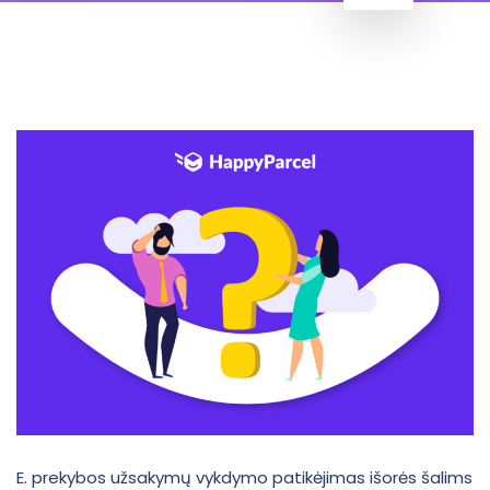
E. prekybos užsakymų vykdymo patikėjimas išorės šalims