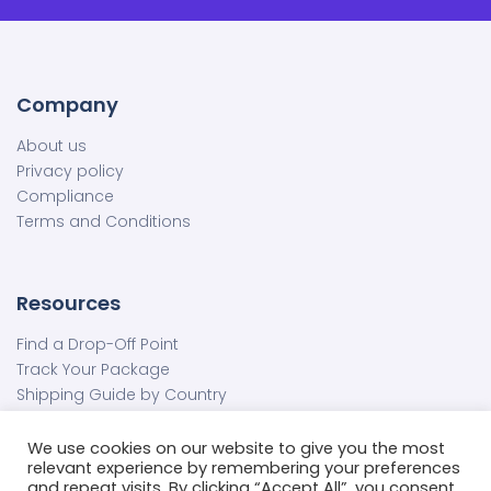
Company
About us
Privacy policy
Compliance
Terms and Conditions
Resources
Find a Drop-Off Point
Track Your Package
Shipping Guide by Country
Prohibited & Restricted Goods
FAQs
We use cookies on our website to give you the most
relevant experience by remembering your preferences
Contact us
and repeat visits. By clicking “Accept All”, you consent