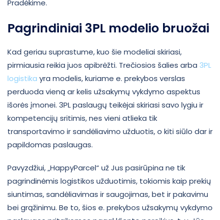
Pradėkime.
Pagrindiniai 3PL modelio bruožai
Kad geriau suprastume, kuo šie modeliai skiriasi,
pirmiausia reikia juos apibrėžti. Trečiosios šalies arba
3PL
logistika
yra modelis, kuriame e. prekybos verslas
perduoda vieną ar kelis užsakymų vykdymo aspektus
išorės įmonei. 3PL paslaugų teikėjai skiriasi savo lygiu ir
kompetencijų sritimis, nes vieni atlieka tik
transportavimo ir sandėliavimo užduotis, o kiti siūlo dar ir
papildomas paslaugas.
Pavyzdžiui, „HappyParcel“ už Jus pasirūpina ne tik
pagrindinėmis logistikos užduotimis, tokiomis kaip prekių
siuntimas, sandėliavimas ir saugojimas, bet ir pakavimu
bei grąžinimu. Be to, šios e. prekybos užsakymų vykdymo