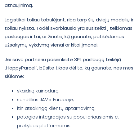
atnaujinimą.
Logistikai toliau tobulėjant, riba tarp šių dviejų modelių ir
toliau nyksta. Todėl svarbiausia yra susitelkti į teikiamas
paslaugas ir tai, ar žinote, ką gaunate, patikėdamas
užsakymų vykdymą vienai ar kitai įmonei.
Jei savo partneriu pasirinksite 3PL paslaugų teikėją
„HappyParcel“, būsite tikras dėl to, ką gaunate, nes mes
siūlome:
skaidrią kainodarą,
sandėlius JAV ir Europoje,
itin atsakingą klientų aptarnavimą,
patogias integracijas su populiariausiomis e.
prekybos platformomis.