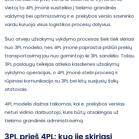
Vietoj to 4PL įmonė susitelkia į tiekimo grandinės
valdymą bei optimizavimą ir e. prekybos verslo savininko
vardu kuruoja visus logistikos procesų dalyvius.
Šiuo atveju užsakymų vykdymo procesas šiek tiek skiriasi
nuo 3PL modelio, nes 4PL įmonė paprastai prižiūri prekių
transportavimą jau nuo gamintojo iki 3PL sandėlio. Toliau
3PL paslaugų teikėjas atlieka kasdienes užsakymų
vykdymo operacijas, o 4PL įmonė stebi procesą ir
rūpinasi komunikacija su 3PL bei kitų susijusių šalių
atstovais.
4PL modelis dažnai taikomas, kai e. prekybos verslas
neturi vidinio darbuotojo, kuris būtų atsakingas už
tiekimo grandinės administravimą.
3PL prieš 4PL: kuo jie skiriasi