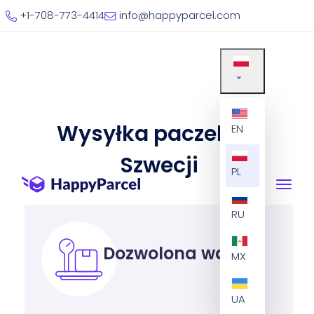
+1-708-773-4414
info@happyparcel.com
Wysyłka paczek do
EN
Szwecji
PL
RU
Dozwolona waga
MX
UA