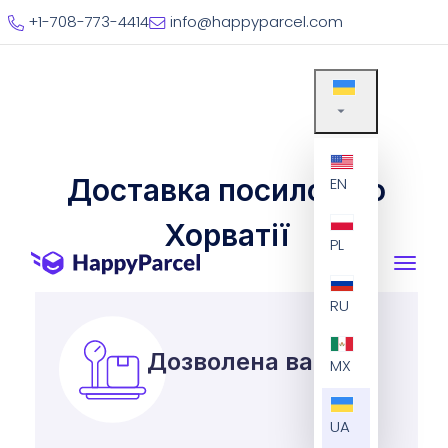
+1-708-773-4414
info@happyparcel.com
Доставка посилок до
EN
Хорватії
PL
RU
Дозволена вага
MX
UA