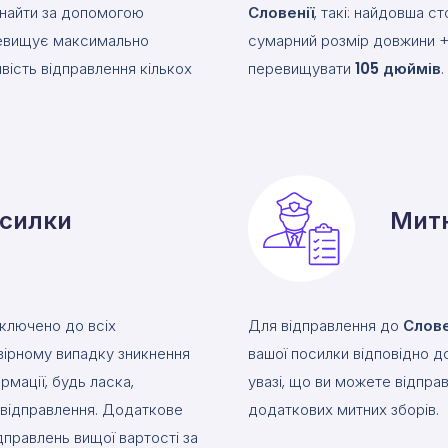
знайти за допомогою
Словенії
, такі: найдовша 
ревищує максимально
сумарний розмір довжини + 
вість відправлення кількох
перевищувати
105
дюймів
.
осилки
Митн
включено до всіх
Для відправлення до
Слове
вірному випадку зникнення
вашої посилки відповідно д
рмації, будь ласка,
увазі, що ви можете відпра
е відправлення. Додаткове
додаткових митних зборів.
дправлень вищої вартості за