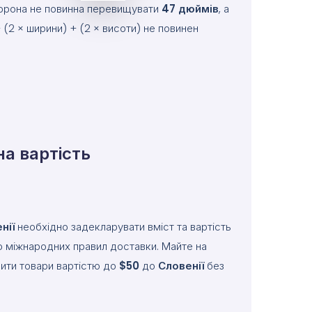
сторона не повинна перевищувати
47
дюймів
, а
(2 × ширини) + (2 × висоти) не повинен
а вартість
нії
необхідно задекларувати вміст та вартість
о міжнародних правил доставки. Майте на
вити товари вартістю до
$50
до
Словенії
без