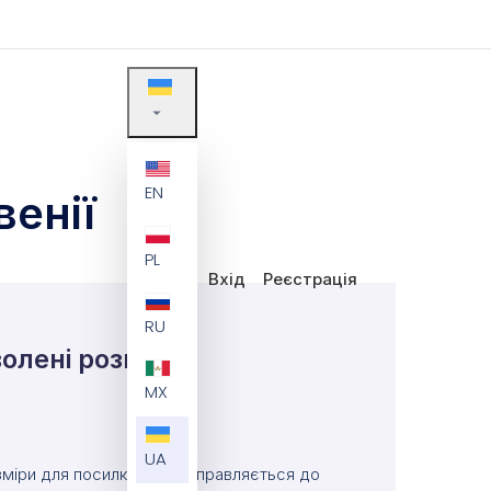
EN
енії
PL
Вхід
Реєстрація
RU
олені розміри
MX
UA
міри для посилки, що відправляється до