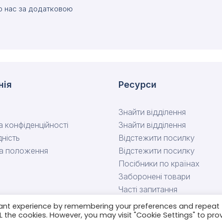
о нас за додатковою
нія
Ресурси
с
Знайти відділення
а конфіденційності
Знайти відділення
дність
Відстежити посилку
та положення
Відстежити посилку
Посібники по країнах
Заборонені товари
Часті запитання
Зв’яжіться з нами
vant experience by remembering your preferences and repeat
ALL the cookies. However, you may visit "Cookie Settings" to pro