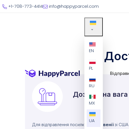
+1-708-773-4414
info@happyparcel.com
EN
Дос
PL
Відправ
RU
Дозволена вага
MX
UA
Для відправлення посилки до
Словенії
зі США