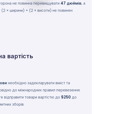
 сторона не повинна перевищувати
47
дюймів
, а
(2 × ширини) + (2 × висоти) не повинен
а вартість
ови
необхідно задекларувати вміст та
повідно до міжнародних правил перевезення.
те відправити товари вартістю до
$250
до
итних зборів.