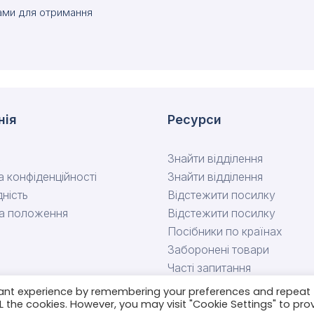
нами для отримання
нія
Ресурси
с
Знайти відділення
а конфіденційності
Знайти відділення
дність
Відстежити посилку
та положення
Відстежити посилку
Посібники по країнах
Заборонені товари
Часті запитання
Зв’яжіться з нами
vant experience by remembering your preferences and repeat
ALL the cookies. However, you may visit "Cookie Settings" to pro