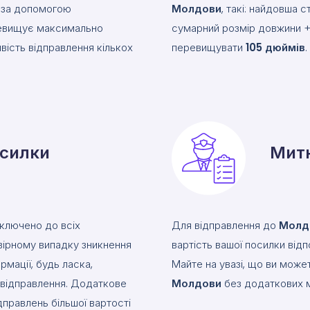
и за допомогою
Молдови
, такі: найдовша
ревищує максимально
сумарний розмір довжини + 
вість відправлення кількох
перевищувати
105
дюймів
.
осилки
Митн
включено до всіх
Для відправлення до
Молд
вірному випадку зникнення
вартість вашої посилки від
рмації, будь ласка,
Майте на увазі, що ви може
е відправлення. Додаткове
Молдови
без додаткових м
дправлень більшої вартості