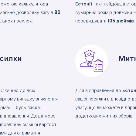
опомогою калькулятора
Естонії
, такі: найдовша ст
мально дозволену вагу в
80
сумарний розмір довжини + 
ількох посилок.
перевищувати
105
дюймів
.
осилки
Митн
включено до всіх
Для відправлення до
Естон
вірному випадку зникнення
вашої посилки відповідно д
рмації, будь ласка,
увагу, що ви можете відпра
е відправлення. Додаткове
додаткових митних зборів.
дправлень більшої вартості
нами для отримання