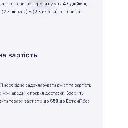
орона не повинна перевищувати
47
дюймів
, а
(2 × ширини) + (2 × висоти) не повинен
а вартість
ії
необхідно задекларувати вміст та вартість
о міжнародних правил доставки. Зверніть
вити товари вартістю до
$50
до
Естонії
без