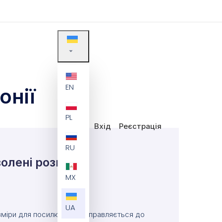
EN
онії
PL
Вхід
Реєстрація
RU
олені розміри
MX
UA
міри для посилки, що відправляється до