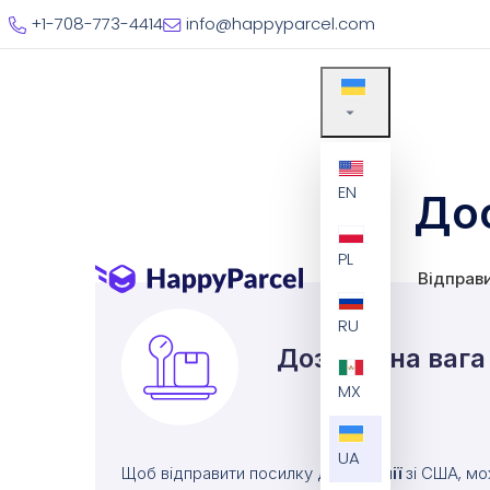
+1-708-773-4414
info@happyparcel.com
EN
Дос
PL
Відправ
RU
Дозволена вага
MX
UA
Щоб відправити посилку до
Естонії
зі США, м