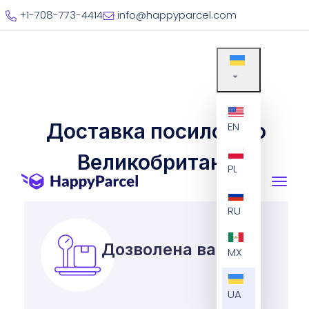
+1-708-773-4414
info@happyparcel.com
Доставка посилок до
EN
Великобританії
PL
RU
Дозволена вага
MX
UA