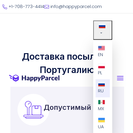
+1-708-773-4414
info@happyparcel.com
Доставка посылок в
EN
Португалию
PL
RU
Допустимый вес
MX
UA