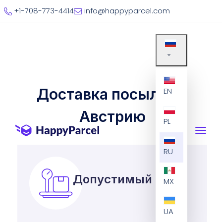
+1-708-773-4414
info@happyparcel.com
Доставка посылок в
EN
Австрию
PL
RU
Допустимый вес
MX
UA